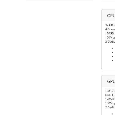
GPU
32 GB 
4 Core
120GB 
100Mbp
2 Dedic
GPU
128 GB
Dual E
120GB 
100Mbp
2 Dedic