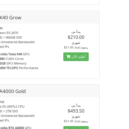
K40 Grow
AM
يبدأ من
Xeon E5-2670
$210.00
D + 960GB SSD
 Unmetered Bandwidth
شهري
ed IPs
$21.00 رسوم إعداد
vidia Tesla K40
GPU
أطلبه الآن
880
CUDA Cores
2GB
GPU Memory
.894 TFLOPS
Performance
A4000 Gold
RAM
يبدأ من
e E5-2697v2 CPU
$493.50
D + 2TB SSD
 Unmetered Bandwidth
شهري
ed IPs
$21.00 رسوم إعداد
vidia RTX A4000
GPU