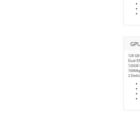
GPU
128 GB
Dual E
120GB 
100Mbp
2 Dedic