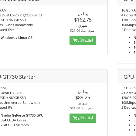
 RAM
16 GB R
يبدأ من
e Dual E5-2660 @2.20 GHz
4 Cores 
$162.75
SSD + 960GB SSD
120GB SS
s-1Gbps Bandwidth
100Mbps
شهري
ated IPv4 IP
2 Dedicat
$21.00 رسوم إعداد
Windows / Linux
OS
N
أطلبه الآن
1
1
1
-GT730 Starter
GPU-
RAM
32 GB R
يبدأ من
s Xeon E3-1230
4 Cores 
$89.25
SSD + 960GB SSD
120GB SS
s Unmetered Bandwidth
100Mbps
شهري
ated IPs
2 Dedicat
$21.00 رسوم إعداد
Nvidia GeForce GT730
GPU
N
أطلبه الآن
384
CUDA Cores
5
2GB
GPU Memory
2
1