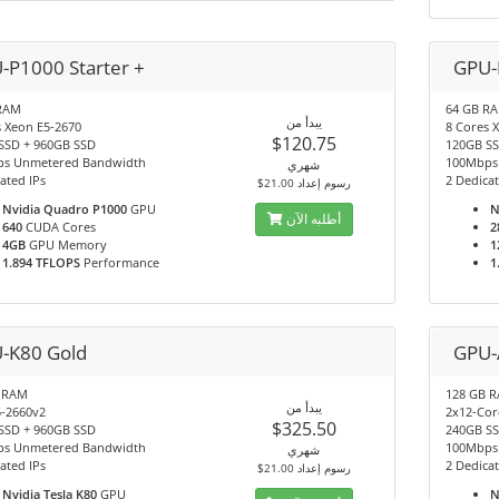
-P1000 Starter +
GPU-
RAM
64 GB R
يبدأ من
s Xeon E5-2670
8 Cores 
$120.75
SSD + 960GB SSD
120GB SS
s Unmetered Bandwidth
100Mbps
شهري
ated IPs
2 Dedicat
$21.00 رسوم إعداد
Nvidia Quadro P1000
GPU
N
أطلبه الآن
640
CUDA Cores
2
4GB
GPU Memory
1
1.894 TFLOPS
Performance
1
-K80 Gold
GPU-
 RAM
128 GB 
يبدأ من
5-2660v2
2x12-Cor
$325.50
SSD + 960GB SSD
240GB SS
s Unmetered Bandwidth
100Mbps
شهري
ated IPs
2 Dedicat
$21.00 رسوم إعداد
Nvidia Tesla K80
GPU
N