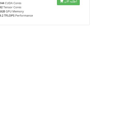
أطلبه الآن
144
CUDA Cores
92
Tensor Cores
6GB
GPU Memory
9.2 TFLOPS
Performance