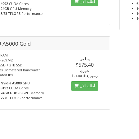
أطلبه الآن
4992
CUDA Cores
6
24GB
GPU Memory
1
8.73 TFLOPS
Performance
1
1
-A5000 Gold
 RAM
يبدأ من
5-2697v2
$575.40
SSD + 2TB SSD
s Unmetered Bandwidth
شهري
ated IPs
$21.00 رسوم إعداد
Nvidia A5000
GPU
أطلبه الآن
8192
CUDA Cores
24GB GDDR6
GPU Memory
27.8 TFLOPS
performance