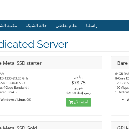
راسلنا
نظام نقاطي
حالة الشبكة
مكتبة الش
dicated Server
e Metal SSD starter
Bare
RAM
64GB RA
يبدأ من
 E3-1230 @3.20 GHz
8-Core E
$78.75
SSD + 960GB SSD
120GB SS
s-1Gbps Bandwidth
100Mbps
شهري
ated IPv4 IP
1 Dedicat
$21.00 رسوم إعداد
Windows / Linux
OS
W
أطلبه الآن
e Metal SSD Gold
GPU-