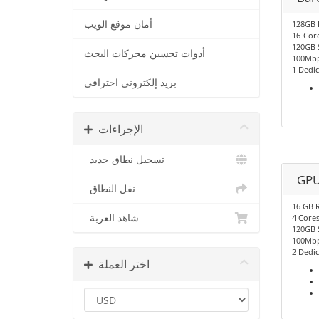
أمان موقع الويب
128GB
16-Cor
120GB 
أدوات تحسين محركات البحث
100Mbp
1 Dedic
بريد إلكتروني احترافي
الإجراءات
تسجيل نطاق جديد
GPU
نقل النطاق
16 GB 
شاهد العربة
4 Core
120GB 
100Mbp
2 Dedic
اختر العملة