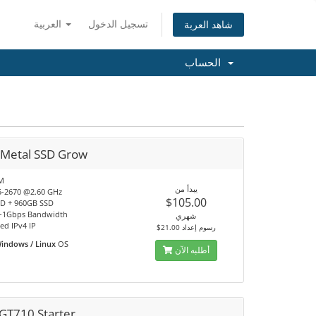
تسجيل الدخول
العربية
شاهد العربة
الحساب
 Metal SSD Grow
M
يبدأ من
5-2670 @2.60 GHz
$105.00
D + 960GB SSD
-1Gbps Bandwidth
شهري
ed IPv4 IP
$21.00 رسوم إعداد
indows / Linux
OS
أطلبه الآن
GT710 Starter