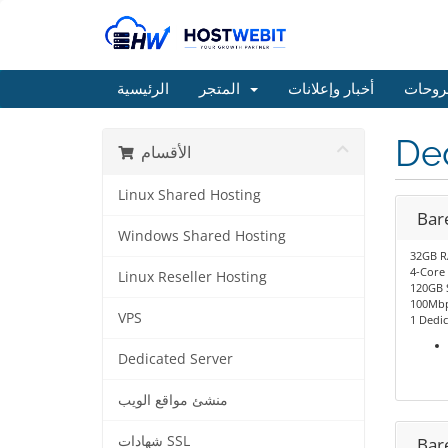
روحات
أخبار وإعلانات
المتجر
الرئيسية
De
الأقسام
Linux Shared Hosting
Bar
Windows Shared Hosting
32GB 
4-Core
Linux Reseller Hosting
120GB 
100Mbp
VPS
1 Dedic
Dedicated Server
منشئ مواقع الويب
شهادات SSL
Bar